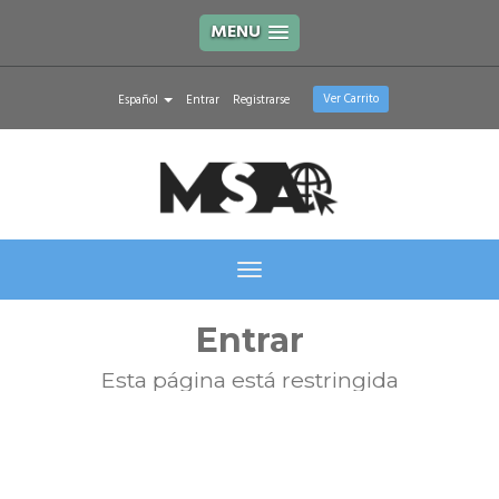
MENU
Ver Carrito
Español
Entrar
Registrarse
Toggle
navigation
Entrar
Esta página está restringida