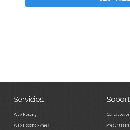
Servicios.
Soport
Web Hosting
Contáctenos
Web Hosting Pymes
Preguntas fr