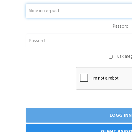
Passord
Husk me
GLEMT PASS