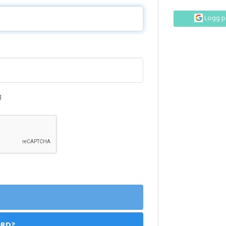
Logg p
g
ORD?