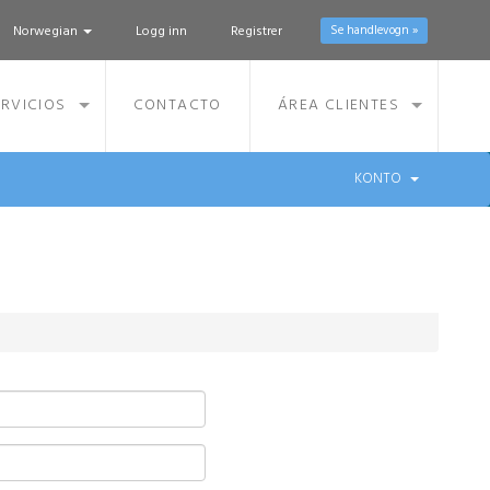
Norwegian
Logg inn
Registrer
Se handlevogn »
RVICIOS
CONTACTO
ÁREA CLIENTES
KONTO