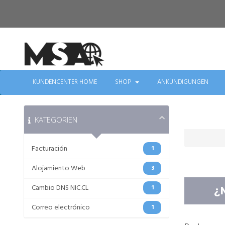
KUNDENCENTER HOME
SHOP
ANKÜNDIGUNGEN
KATEGORIEN
Facturación
1
Alojamiento Web
3
Cambio DNS NIC.CL
1
¿
Correo electrónico
1