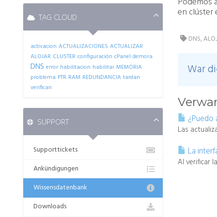
Podemos
en
clúster
TAG CLOUD
DNS, ALO
activacion
ACTUALIZACIONES
ACTUALIZAR
ALOJAR
CLUSTER
configuración
cPanel
demora
DNS
War di
error
habilitacion
habilitar
MEMORIA
problema
PTR
RAM
REDUNDANCIA
tardan
verifican
Verwan
¿Puedo a
SUPPORT
Las actualiz
Supporttickets
La inter
Al verificar
Ankündigungen
Wissensdatenbank
Downloads