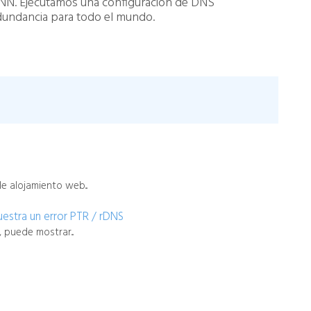
ANN.
Ejecutamos
una
configuración
de DNS
dundancia
para
todo
el
mundo
.
e alojamiento web...
uestra un error PTR / rDNS
 puede mostrar...