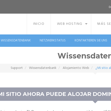
D
INICIO
WEB HOSTING
MÁS SE
WISSENSDATENBANK
NETZWERKSTATUS
KONTAKTIEREN SIE UNS
Wissensdate
Support
Wissensdatenbank
Alojamiento Web
¿Mi sitio 
MI SITIO AHORA PUEDE ALOJAR DOMI