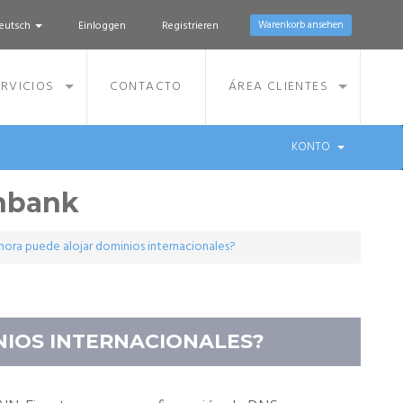
eutsch
Einloggen
Registrieren
Warenkorb ansehen
RVICIOS
CONTACTO
ÁREA CLIENTES
KONTO
nbank
ahora puede alojar dominios internacionales?
NIOS INTERNACIONALES?