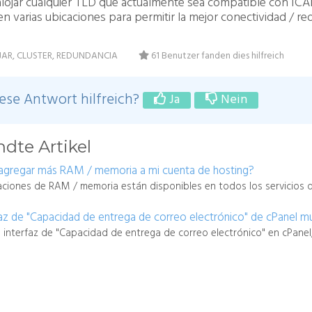
alojar
cualquier
TLD que
actualmente
sea compatible con IC
en
varias
ubicaciones
para
permitir
la
mejor
conectividad
/
re
JAR, CLUSTER, REDUNDANCIA
61 Benutzer fanden dies hilfreich
ese Antwort hilfreich?
Ja
Nein
dte Artikel
gregar más RAM / memoria a mi cuenta de hosting?
aciones de RAM / memoria están disponibles en todos los servicios d
faz de "Capacidad de entrega de correo electrónico" de cPanel m
 la interfaz de "Capacidad de entrega de correo electrónico" en cPanel,